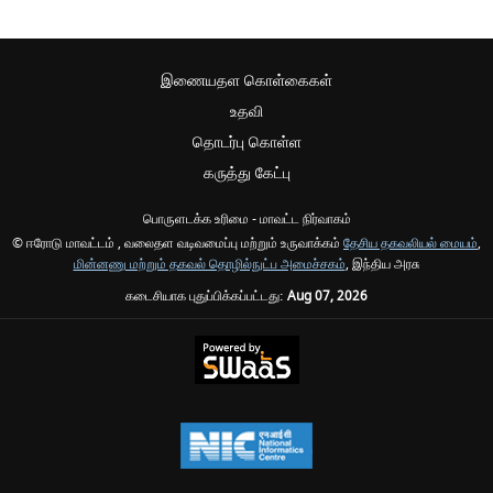
இணையதள கொள்கைகள்
உதவி
தொடர்பு கொள்ள
கருத்து கேட்பு
பொருளடக்க உரிமை - மாவட்ட நிர்வாகம்
© ஈரோடு மாவட்டம் , வலைதள வடிவமைப்பு மற்றும் உருவாக்கம்
தேசிய தகவலியல் மையம்
,
மின்னணு மற்றும் தகவல் தொழில்நுட்ப அமைச்சகம்
, இந்திய அரசு
கடைசியாக புதுப்பிக்கப்பட்டது:
Aug 07, 2026