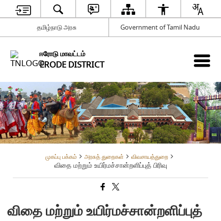
தமிழ்நாடு அரசு
Government of Tamil Nadu
ஈரோடு மாவட்டம்
ERODE DISTRICT
முகப்பு பக்கம்
அரசுத் துறைகள்
விவசாயத்துறை
விதை மற்றும் உயிர்மச்சான்றளிப்புத் பிரிவு
விதை மற்றும் உயிர்மச்சான்றளிப்புத்