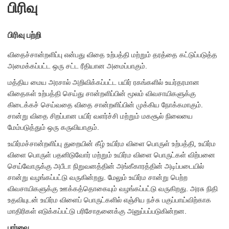
பிரிவு
பிரிவு
பற்றி
விதைச்சான்றளிப்பு என்பது விதை உற்பத்தி மற்றும் தரத்தை கட்டுப்படுத்த
அமைக்கப்பட்ட ஒரு சட்ட ரீதியான அமைப்பாகும்.
மத்திய மைய அரசால் அறிவிக்கப்பட்ட பயிர் ரகங்களில் உயர்தரமான
விதைகள் உற்பத்தி செய்து சான்றளிப்பின் மூலம் விவசாயிகளுக்கு
கிடைக்கச் செய்வதை விதை சான்றளிப்பின் முக்கிய நோக்கமாகும்.
சான்று விதை சிறப்பான பயிர் வளர்ச்சி மற்றும் மகசூல் நிலையை
மேம்படுத்தும் ஒரு கருவியாகும்.
உயிர்மச்சான்றளிப்பு துறையின் கீழ் உயிர்ம விளை பொருள் உற்பத்தி, உயிர்ம
விளை பொருள் பதனிடுவோர் மற்றும் உயிர்ம விளை பொருட்கள் விற்பனை
செய்வோருக்கு அபீடா நிறுவனத்தின் அங்கீகாரத்தின் அடிப்படையில்
சான்று வழங்கப்பட்டு வருகின்றது. மேலும் உயிர்ம சான்று பெற்ற
விவசாயிகளுக்கு ஊக்கத்தொகையும் வழங்கப்பட்டு வருகிறது. அரசு நிதி
உதவியுடன் உயிர்ம விளைப் பொருட்களில் எஞ்சிய நச்சு பகுப்பாய்விற்காக
மாதிரிகள் எடுக்கப்பட்டு பரிசோதனைக்கு அனுப்பப்படுகின்றன.
பார்வை