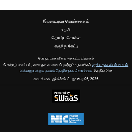
இணையதள கொள்கைகள்
உதவி
தொடர்பு கொள்ள
கருத்து கேட்பு
பொருளடக்க உரிமை - மாவட்ட நிர்வாகம்
© ஈரோடு மாவட்டம் , வலைதள வடிவமைப்பு மற்றும் உருவாக்கம்
தேசிய தகவலியல் மையம்
,
மின்னணு மற்றும் தகவல் தொழில்நுட்ப அமைச்சகம்
, இந்திய அரசு
கடைசியாக புதுப்பிக்கப்பட்டது:
Aug 06, 2026