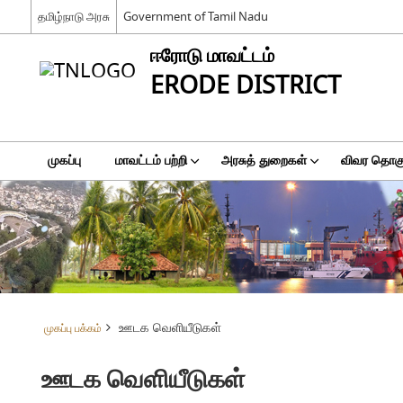
தமிழ்நாடு அரசு
Government of Tamil Nadu
ஈரோடு மாவட்டம்
ERODE DISTRICT
முகப்பு
மாவட்டம் பற்றி
அரசுத் துறைகள்
விவர தொகுப
ஊடக வெளியீடுகள்
முகப்பு பக்கம்
ஊடக வெளியீடுகள்