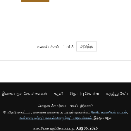
அடுத்த
வலைப்பக்கம் - 1 of 8
இணையதள கொள்கைகள்
உதவி
தொடர்பு கொள்ள
கருத்து கேட்பு
பொருளடக்க உரிமை - மாவட்ட நிர்வாகம்
© ஈரோடு மாவட்டம் , வலைதள வடிவமைப்பு மற்றும் உருவாக்கம்
தேசிய தகவலியல் மையம்
,
மின்னணு மற்றும் தகவல் தொழில்நுட்ப அமைச்சகம்
, இந்திய அரசு
கடைசியாக புதுப்பிக்கப்பட்டது:
Aug 06, 2026