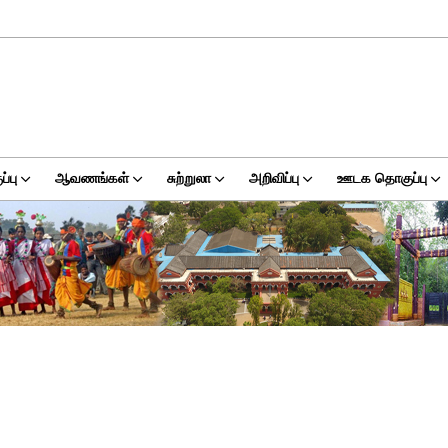
்பு
ஆவணங்கள்
சுற்றுலா
அறிவிப்பு
ஊடக தொகுப்பு