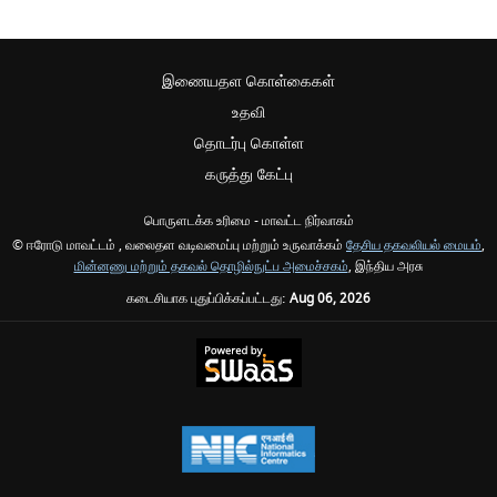
இணையதள கொள்கைகள்
உதவி
தொடர்பு கொள்ள
கருத்து கேட்பு
பொருளடக்க உரிமை - மாவட்ட நிர்வாகம்
© ஈரோடு மாவட்டம் , வலைதள வடிவமைப்பு மற்றும் உருவாக்கம்
தேசிய தகவலியல் மையம்
,
மின்னணு மற்றும் தகவல் தொழில்நுட்ப அமைச்சகம்
, இந்திய அரசு
கடைசியாக புதுப்பிக்கப்பட்டது:
Aug 06, 2026